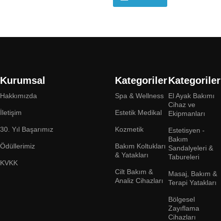
Kurumsal
Kategoriler
Kategoriler
Hakkımızda
Spa & Wellness
El Ayak Bakımı
Cihaz ve
İletişim
Estetik Medikal
Ekipmanları
30. Yıl Başarımız
Kozmetik
Estetisyen -
Bakım
Ödüllerimiz
Bakım Koltukları
Sandalyeleri &
& Yatakları
Tabureleri
KVKK
Cilt Bakım &
Masaj, Bakım &
Analiz Cihazları
Terapi Yatakları
Bölgesel
Zayıflama
Cihazları