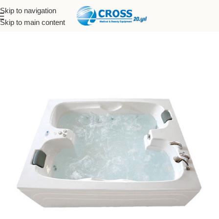
Skip to navigation
Skip to main content
Anasayfa
»
Mağaza
»
CROSS CA-195 Profesyonel Terapi Jakuzisi